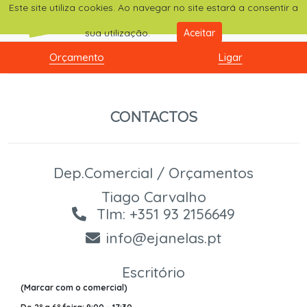
Este site utiliza cookies. Ao navegar no site estará a consentir a
sua utilização.
Aceitar
Orçamento
Ligar
CONTACTOS
Dep.Comercial / Orçamentos
Tiago Carvalho
Tlm: +351 93 2156649
info@ejanelas.pt
Escritório
(Marcar com o comercial)